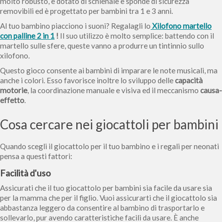
molto robusto, è dotato di schienale e sponde di sicurezza
removibili ed è progettato per bambini tra 1 e 3 anni.
Al tuo bambino piacciono i suoni? Regalagli lo
Xilofono martello
con palline 2 in 1
!
Il suo utilizzo è molto semplice: battendo con il
martello sulle sfere, queste vanno a produrre un tintinnio sullo
xilofono.
Questo gioco consente ai bambini di imparare le note musicali, ma
anche i colori. Esso favorisce inoltre lo sviluppo delle
capacità
motorie
, la coordinazione manuale e visiva ed il meccanismo
causa-
effetto
.
Cosa cercare nei giocattoli per bambini
Quando scegli il giocattolo per il tuo bambino e i regali per neonati
pensa a questi fattori:
Facilit
à
d'uso
Assicurati che il tuo giocattolo per bambini sia facile da usare sia
per la mamma che per il figlio. Vuoi assicurarti che il giocattolo sia
abbastanza leggero da consentire al bambino di trasportarlo e
sollevarlo, pur avendo caratteristiche facili da usare. È anche