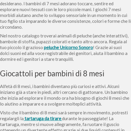
desiderano. I bambini di 7 mesi adorano toccare, sentire ed
esplorare nuovi tessuti con le loro piccole mani. I giochi 7 mesi
morbidi aiutano anche lo sviluppo sensoriale in un momento in cui
tuo figlio sta imparando le diverse consistenze, colori e forme che li
circondano.
Nel nostro catalogo troverai animali di peluche (anche interattivi),
bambole di stoffa, pupazzi colorati e tanto altro ancora. Regala al
tuo piccolo il grazioso
peluche Unicorno
Sonoro
! Grazie ai suoi
dolci suoni ed alla voce registrabile dei genitori, aiuta il bambino a
dormire ed i genitori a stare tranquilli.
Giocattoli per bambini di 8 mesi
All'età di 8 mesi, i bambini diventano più curiosi e attivi. Alcuni
iniziano già a stare in piedi, altri cercano di gattonare. Un bambino
che inizia ad esplorare il mondo ora ha bisogno di giochi 8 mesi che
lo aiutino a imparare e a svolgere molteplici attività.
Visto che il bambino di 8 mesi sarà sempre in movimento, potresti
regalargli la
tartaruga da tirare
durante le passeggiate! La
tartaruga, mentre si muove allegramente, fa ruotare il guscio
ottenendo un divertente effetto grazie ai due liquidi contenuti in