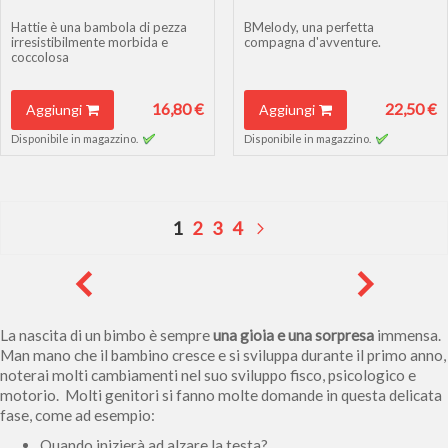
Hattie è una bambola di pezza
BMelody, una perfetta
irresistibilmente morbida e
compagna d'avventure.
coccolosa
16,80 €
22,50 €
Aggiungi
Aggiungi
Disponibile in magazzino.
Disponibile in magazzino.
Pagina
Attualmente stai leggendo la pagin
Pagina
Pagina
Pagina
Pagina
Successivo
1
2
3
4
La nascita di un bimbo è sempre
una gioia e una sorpresa
immensa.
Man mano che il bambino cresce e si sviluppa durante il primo anno,
noterai molti cambiamenti nel suo sviluppo fisco, psicologico e
motorio. Molti genitori si fanno molte domande in questa delicata
fase, come ad esempio:
Quando inizierà ad alzare la testa?