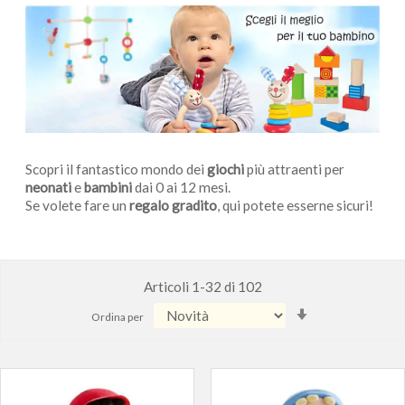
Scopri il fantastico mondo dei
giochi
più attraenti per
neonati
e
bambini
dai 0 ai 12 mesi.
Se volete fare un
regalo gradito
, qui potete esserne sicuri!
Articoli
1
-
32
di
102
Imposta
Ordina per
la
direzione
crescente