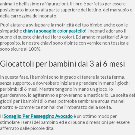
animali e bellissime raffigurazioni. Il libro è perfetto per essere
posizionato intorno alla parte superiore del lettino, del marsupio o
della carrozzina del neonato.
Puoi aiutare a sviluppare la motricità del tuo bimbo anche con le
simpatiche
chiavi a sonaglio color pastello
! I neonati adorano il
suono di queste chiavi ed i loro colori. Ed amano masticarle! A tal
proposito, le nostre chiavi sono dipinte con vernice non tossica e
sono sicure al 100%.
Giocattoli per bambini dai 3 ai 6 mesi
In questa fase, i bambini sono in grado di tenere la testa ferma,
senza supporto, e dovrebbero iniziare a prendere in mano i giochi
per bimbi di 6 mesi. Mentre tengono in mano un gioco, lo
guarderanno, lo agiteranno e proveranno a masticarlo. La scelta dei
giochi per i bambini di 6 mesi potrebbe sembrare ardua, ma nel
nostro e-commerce non hai che l’imbarazzo della scelta.
Il
Sonaglio Per Passeggino Avocado
è un ottimo modo per
stimolare i sensi del bambino ed è di buone dimensioni per essere
afferrato dalle piccole dita.