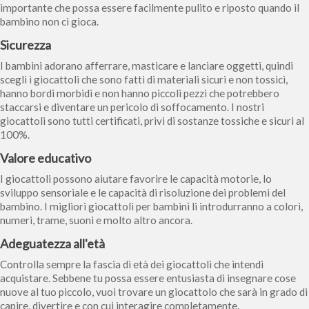
importante che possa essere facilmente pulito e riposto quando il
bambino non ci gioca.
Sicurezza
I bambini adorano afferrare, masticare e lanciare oggetti, quindi
scegli i giocattoli che sono fatti di materiali sicuri e non tossici,
hanno bordi morbidi e non hanno piccoli pezzi che potrebbero
staccarsi e diventare un pericolo di soffocamento. I nostri
giocattoli sono tutti certificati, privi di sostanze tossiche e sicuri al
100%.
Valore educativo
I giocattoli possono aiutare favorire le capacità motorie, lo
sviluppo sensoriale e le capacità di risoluzione dei problemi del
bambino. I migliori giocattoli per bambini li introdurranno a colori,
numeri, trame, suoni e molto altro ancora.
Adeguatezza all'et
à
Controlla sempre la fascia di età dei giocattoli che intendi
acquistare. Sebbene tu possa essere entusiasta di insegnare cose
nuove al tuo piccolo, vuoi trovare un giocattolo che sarà in grado di
capire, divertire e con cui interagire completamente.