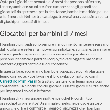
Opta per i giochi per neonato di 6 mesi che possono
afferrare,
tenere, succhiare, scuotere, fare rumore
: sonagli, grandi anelli,
giocattoli da spremere, per la dentizione, bambole morbide, palline
e libri morbidi. Nel nostro catalogo, troverai una vastissima scelta
di giochi per neonati di 6 mesi.
Giocattoli per bambini di 7 mesi
I bambini più grandi sono sempre in movimento: in genere passano
dal rotolarsi e sedersi, a muoversi, rimbalzare, strisciare, tirarsi su e
stare in piedi. Capiscono i propri nomi e altre parole comuni,
possono identificare parti del corpo, trovare oggetti nascosti e
mettere oggetti dentro e fuori contenitori.
In questa fase, adoreranno bambole, pupazzi, veicoli di plastica e
legno con ruote. Puoi favorire il loro sviluppo motorio con il
Carrettino PrimiPassi
! Si tratta di un girello in legno massiccio
contenente 34 blocchi con cui giocare. Questo gioco è è utile anche
per
imparare i colori e le forme
.
I bambini di 7 mesi amano inoltre i peluche! Ricordi il tuo
orsacchiotto preferito? Un animale di peluche peloso è un caro
amico che offre
il comfort e il senso di sicurezza
che i bambini