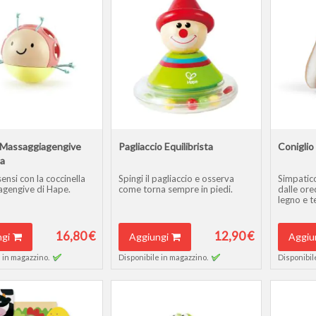
 Massaggiagengive
Pagliaccio Equilibrista
Coniglio 
la
sensi con la coccinella
Spingi il pagliaccio e osserva
Simpatico
gengive di Hape.
come torna sempre in piedi.
dalle ore
legno e t
16,80 €
12,90 €
gi
Aggiungi
Aggiu
 in magazzino.
Disponibile in magazzino.
Disponibil