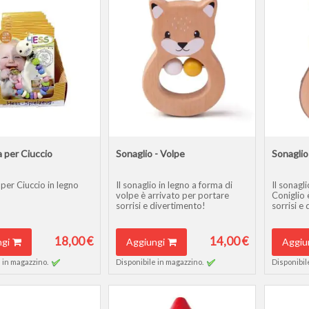
 per Ciuccio
Sonaglio - Volpe
Sonaglio
per Ciuccio in legno
Il sonaglio in legno a forma di
Il sonagl
volpe è arrivato per portare
Coniglio 
sorrisi e divertimento!
sorrisi e
18,00 €
14,00 €
gi
Aggiungi
Aggiu
 in magazzino.
Disponibile in magazzino.
Disponibil