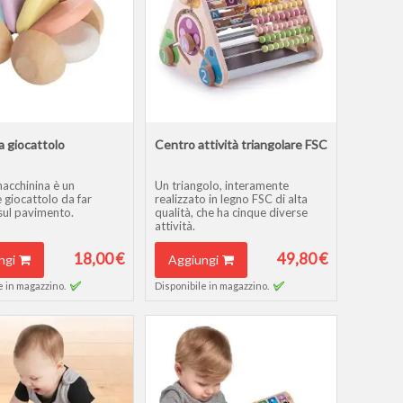
 giocattolo
Centro attività triangolare FSC
acchinina è un
Un triangolo, interamente
 giocattolo da far
realizzato in legno FSC di alta
sul pavimento.
qualità, che ha cinque diverse
attività.
Alle due estremità ci sono due
attività di smistamento a
18,00 €
49,80 €
ngi
Aggiungi
percorso per apprendere le
prima nozioni di conteggio e di
e in magazzino.
Disponibile in magazzino.
abbinamento degli animali.