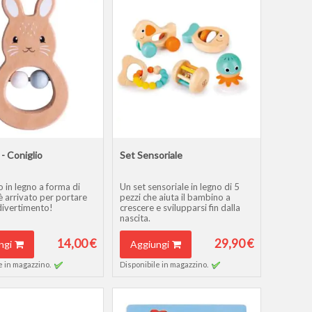
 - Coniglio
Set Sensoriale
io in legno a forma di
Un set sensoriale in legno di 5
è arrivato per portare
pezzi che aiuta il bambino a
 divertimento!
crescere e svilupparsi fin dalla
nascita.
14,00 €
29,90 €
ngi
Aggiungi
e in magazzino.
Disponibile in magazzino.