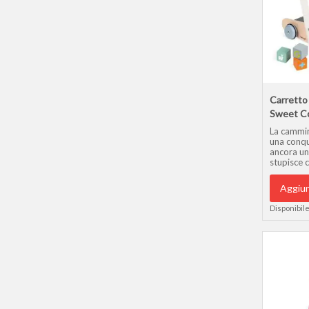
Carretto
Sweet C
La cammin
una conqu
ancora un
stupisce 
primi pass
interament
Aggiun
Da 1 a 4 
Disponibile