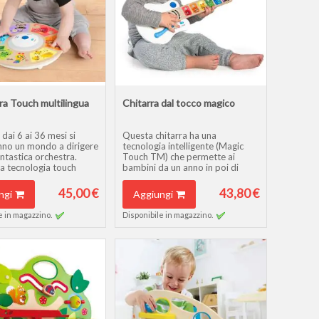
a Touch multilingua
Chitarra dal tocco magico
 dai 6 ai 36 mesi si
Questa chitarra ha una
anno un mondo a dirigere
tecnologia intelligente (Magic
ntastica orchestra.
Touch TM) che permette ai
la tecnologia touch
bambini da un anno in poi di
iù piccoli potranno
creare incredibili melodie con
a senza fatica e
semplici gesti intuitivi.
45,00 €
43,80 €
ngi
Aggiungi
one.
Non ha "bottoni" ma funziona
con tecnologia touch!
e in magazzino.
Disponibile in magazzino.