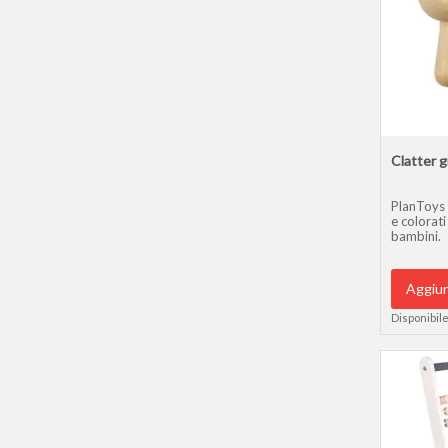
Clatter g
PlanToys 
e colorati
bambini.
Aggiun
Disponibile