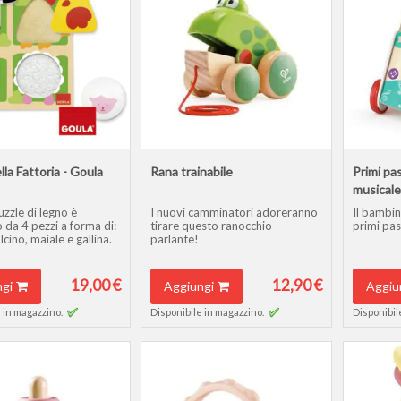
lla Fattoria - Goula
Rana trainabile
Primi pas
musical
zzle di legno è
I nuovi camminatori adoreranno
Il bambin
da 4 pezzi a forma di:
tirare questo ranocchio
primi pas
cino, maiale e gallina.
parlante!
19,00 €
12,90 €
gi
Aggiungi
Aggiu
 in magazzino.
Disponibile in magazzino.
Disponibil