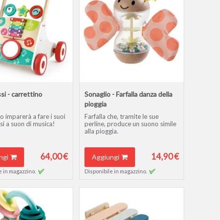
si - carrettino
Sonaglio - Farfalla danza della
e
pioggia
o imparerà a fare i suoi
Farfalla che, tramite le sue
si a suon di musica!
perline, produce un suono simile
alla pioggia.
64,00 €
14,90 €
ngi
Aggiungi
e in magazzino.
Disponibile in magazzino.