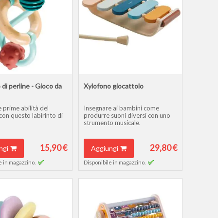
 di perline - Gioco da
Xylofono giocattolo
e prime abilità del
Insegnare ai bambini come
on questo labirinto di
produrre suoni diversi con uno
strumento musicale.
15,90 €
29,80 €
ngi
Aggiungi
e in magazzino.
Disponibile in magazzino.