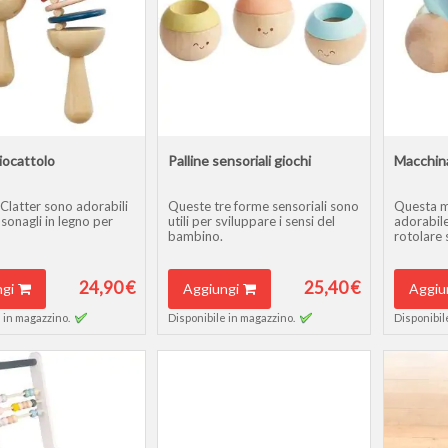
iocattolo
Palline sensoriali giochi
Macchina
Clatter sono adorabili
Queste tre forme sensoriali sono
Questa m
 sonagli in legno per
utili per sviluppare i sensi del
adorabile
bambino.
rotolare 
24,90 €
25,40 €
gi
Aggiungi
Aggiu
 in magazzino.
Disponibile in magazzino.
Disponibil