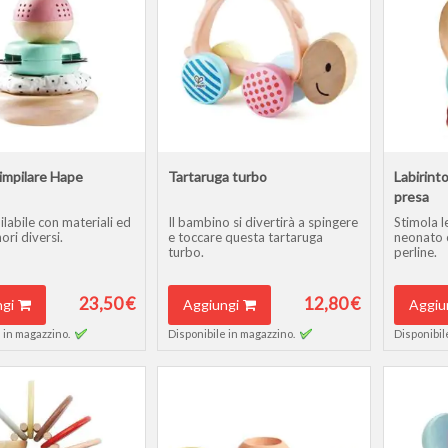
impilare Hape
Tartaruga turbo
Labirinto
presa
labile con materiali ed
Il bambino si divertirà a spingere
Stimola l
ori diversi.
e toccare questa tartaruga
neonato c
turbo.
perline.
23,50 €
12,80 €
gi
Aggiungi
Aggiu
 in magazzino.
Disponibile in magazzino.
Disponibil