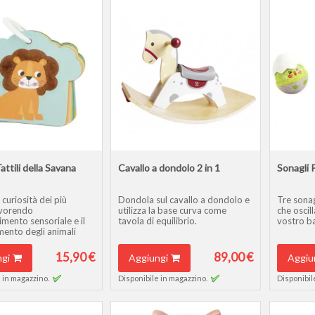
ttili della Savana
Cavallo a dondolo 2 in 1
Sonagli 
 curiosità dei più
Dondola sul cavallo a dondolo e
Tre sonag
favorendo
utilizza la base curva come
che oscil
mento sensoriale e il
tavola di equilibrio.
vostro b
mento degli animali
15,90 €
89,00 €
gi
Aggiungi
Aggiu
 in magazzino.
Disponibile in magazzino.
Disponibil