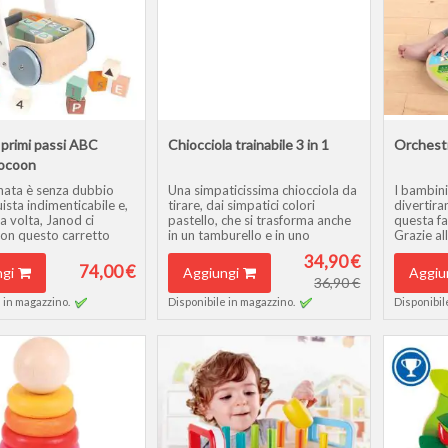
 primi passi ABC
Chiocciola trainabile 3 in 1
Orchestr
ocoon
ata è senza dubbio
Una simpaticissima chiocciola da
I bambini
ista indimenticabile e,
tirare, dai simpatici colori
divertir
a volta, Janod ci
pastello, che si trasforma anche
questa fa
con questo carretto
in un tamburello e in uno
Grazie al
i multiattività
xilofono!
anche i p
34,90 €
e realizzato in legno.
Età: da 12 mesi
utilizzarl
74,00 €
gi
Aggiungi
Aggiu
anni
frustrazi
36,90 €
 in magazzino.
Disponibile in magazzino.
Disponibil