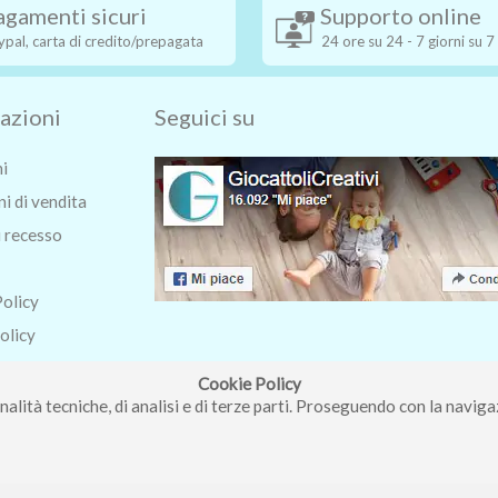
agamenti sicuri
Supporto online
ypal, carta di credito/prepagata
24 ore su 24 - 7 giorni su 7
azioni
Seguici su
ni
i di vendita
i recesso
Policy
olicy
o
Cookie Policy
nalità tecniche, di analisi e di terze parti. Proseguendo con la navigaz
ri Roberta - Via Carlo Pisacane 9/11 57025 Piombino (LI) - P.IVA : 0123