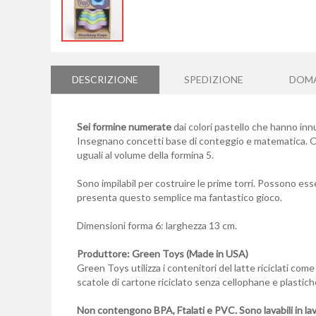
Vai
all'inizio
della
DESCRIZIONE
SPEDIZIONE
DOM
galleria
di
immagini
Sei formine numerate
dai colori pastello che hanno innu
Insegnano concetti base di conteggio e matematica.
O
uguali al volume della formina 5.
Sono impilabil per costruire le prime torri. Possono ess
presenta questo semplice ma fantastico gioco.
Dimensioni forma 6: larghezza 13 cm.
Produttore: Green Toys (Made in USA)
Green Toys utilizza i contenitori del latte riciclati com
scatole di cartone riciclato senza cellophane e plastiche
Non contengono BPA, Ftalati e PVC. Sono lavabili in lav