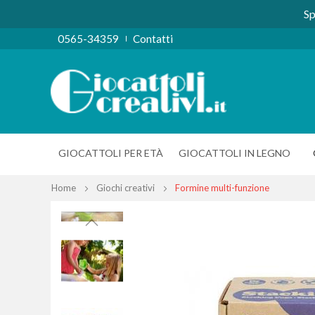
Sp
0565-34359
Contatti
GIOCATTOLI PER ETÀ
GIOCATTOLI IN LEGNO
Home
Giochi creativi
Formine multi-funzione
Vai
alla
fine
della
galleria
di
immagini