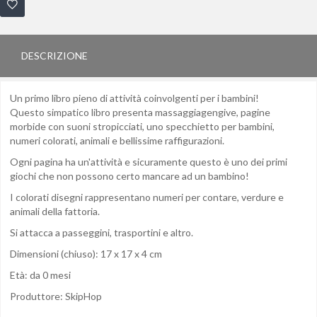
DESCRIZIONE
Un primo libro pieno di attività coinvolgenti per i bambini!
Questo simpatico libro presenta massaggiagengive, pagine
morbide con suoni stropicciati, uno specchietto per bambini,
numeri colorati, animali e bellissime raffigurazioni.
Ogni pagina ha un'attività e sicuramente questo è uno dei primi
giochi che non possono certo mancare ad un bambino!
I colorati disegni rappresentano numeri per contare, verdure e
animali della fattoria.
Si attacca a passeggini, trasportini e altro.
Dimensioni (chiuso): 17 x 17 x 4 cm
Età: da 0 mesi
Produttore: SkipHop