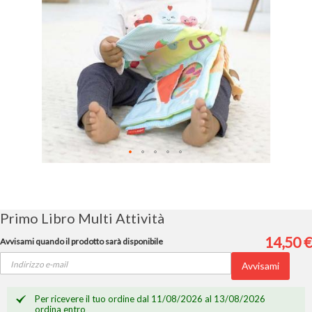
Vai
all'inizio
della
galleria
Primo Libro Multi Attività
di
immagini
14,50 €
Avvisami quando il prodotto sarà disponibile
Avvisami
Per ricevere il tuo ordine dal 11/08/2026 al 13/08/2026
ordina entro