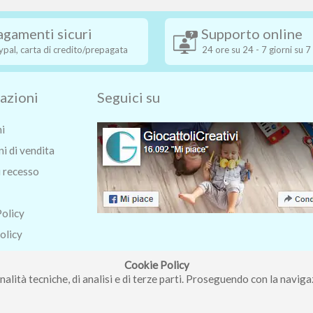
agamenti sicuri
Supporto online
ypal, carta di credito/prepagata
24 ore su 24 - 7 giorni su 7
azioni
Seguici su
ni
i di vendita
i recesso
Policy
olicy
o
Cookie Policy
nalità tecniche, di analisi e di terze parti. Proseguendo con la navigaz
ri Roberta - Via Carlo Pisacane 9/11 57025 Piombino (LI) - P.IVA : 0123