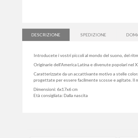
Vai
all'inizio
della
DESCRIZIONE
SPEDIZIONE
DOM
galleria
di
immagini
Introducete i vostri piccoli al mondo del suono, del rit
Originarie dell'America Latina e divenute popolari nel 
Caratterizzate da un accattivante motivo a stelle color
progettate per essere facilmente scosse e agitate. Il m
Dimensioni: 6x17x6 cm
Età consigliata: Dalla nascita