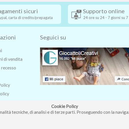
agamenti sicuri
Supporto online
ypal, carta di credito/prepagata
24 ore su 24 - 7 giorni su 7
azioni
Seguici su
ni
i di vendita
i recesso
Policy
olicy
o
Cookie Policy
nalità tecniche, di analisi e di terze parti. Proseguendo con la navigaz
ri Roberta - Via Carlo Pisacane 9/11 57025 Piombino (LI) - P.IVA : 0123