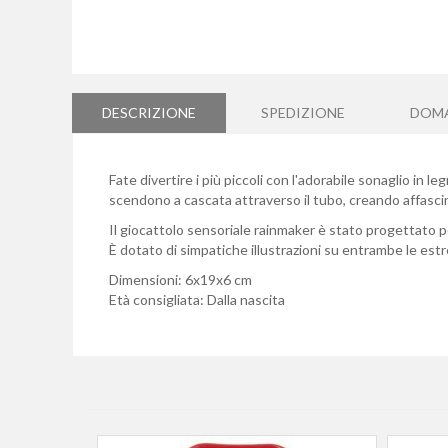
Vai
all'inizio
della
DESCRIZIONE
SPEDIZIONE
DOM
galleria
di
immagini
Fate divertire i più piccoli con l'adorabile sonaglio in 
scendono a cascata attraverso il tubo, creando affascina
Il giocattolo sensoriale rainmaker è stato progettato pe
È dotato di simpatiche illustrazioni su entrambe le estr
Dimensioni: 6x19x6 cm
Età consigliata: Dalla nascita