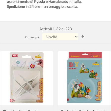
assortimento di Pyssla e Hamabeads
in Italia.
Spedizione in 24 ore
+ un
omaggio
a scelta.
Articoli
1
-
32
di
223
Imposta
Ordina per
la
direzione
crescente