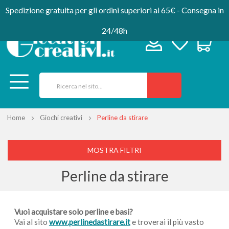
Spedizione gratuita per gli ordini superiori ai 65€ - Consegna in
24/48h
Home
Giochi creativi
Perline da stirare
MOSTRA FILTRI
Perline da stirare
Vuoi acquistare solo perline e basi?
Vai al sito
www.perlinedastirare.it
e troverai il più vasto