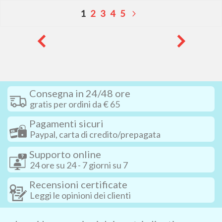
Pagina
Attualmente stai leggendo la pagina
Pagina
Pagina
Pagina
Pagina
Pagina
Successivo
1
2
3
4
5
Consegna in 24/48 ore
gratis per ordini da € 65
Pagamenti sicuri
Paypal, carta di credito/prepagata
Supporto online
24 ore su 24 - 7 giorni su 7
Recensioni certificate
Leggi le opinioni dei clienti