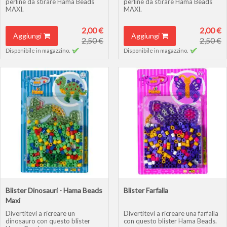
perline da stirare Hama Beads
perline da stirare Hama Beads
MAXI.
MAXI.
2,00 €
2,00 €
Aggiungi
Aggiungi
2,50 €
2,50 €
Disponibile in magazzino.
Disponibile in magazzino.
Blister Dinosauri - Hama Beads
Blister Farfalla
Maxi
Divertitevi a ricreare un
Divertitevi a ricreare una farfalla
dinosauro con questo blister
con questo blister Hama Beads.