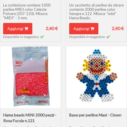
La confezione contiene 1000
Un sacchetto di perline da stirare
perline MIDI color Celeste
contente 2000 perline color
Polvere (207-120). Misura:
Senape n.122 Misura: "mini"
"MIDI" - 5 mm.
Hama Beads.
2,40 €
2,40 €
Aggiungi
Aggiungi
Disponibile in magazzino.
Disponibile in magazzino.
Hama beads MINI 2000 pezzi -
Base per perline Maxi - Clown
Rosa Fucsia n.121