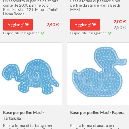
Un sacchetto di perline da stirare
Base a forma di pagliaccio per
contente 2000 perline color
perline da stirare Hama Beads
Rosa Fucsia n.121 Misura: "mini"
MAXI.
Hama Beads.
2,00 €
2,40 €
Aggiungi
Aggiungi
2,50 €
Disponibile in magazzino.
Disponibile in magazzino.
Base per perline Maxi -
Base per perline Maxi - Papera
Tartaruga
Base a forma di tartaruga per
Base a forma di anatra per