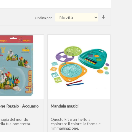
Imposta
Ordina per
la
direzione
crescente
ne Regalo - Acquario
Mandala magici
 magia del mondo
Questo kit è un invito a
lla tua cameretta.
esplorare il colore, la forma e
l’immaginazione.