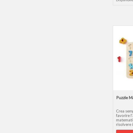
Puzzle M
Crea semp
favorire 
matematic
risolvere 