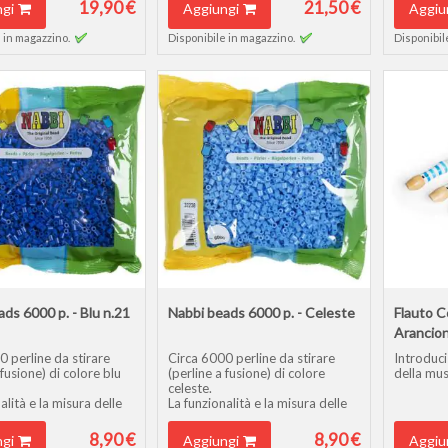
19,90 €
21,50 €
gi
Aggiungi
Aggiu
 in magazzino.
Disponibile in magazzino.
Disponibil
ds 6000 p. - Blu n.21
Nabbi beads 6000 p. - Celeste
Flauto C
Arancio
0 perline da stirare
Circa 6000 perline da stirare
Introduci
 fusione) di colore blu
(perline a fusione) di colore
della mus
celeste.
alità e la misura delle
La funzionalità e la misura delle
ono uguali alle Hama
perline sono uguali alle Hama
rler beads, Perline Ikea
beads, Perler beads, Perline Ikea
8,90 €
8,90 €
gi
Aggiungi
Aggiu