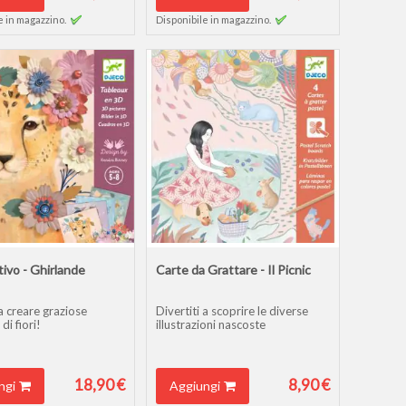
e in magazzino.
Disponibile in magazzino.
tivo - Ghirlande
Carte da Grattare - Il Picnic
 a creare graziose
Divertiti a scoprire le diverse
di fiori!
illustrazioni nascoste
18,90 €
8,90 €
ngi
Aggiungi