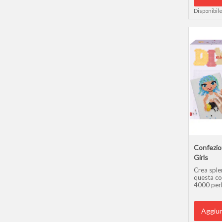
(Pyssla) e
Disponibile
Confezio
Girls
Crea sple
questa co
4000 perli
Aggiun