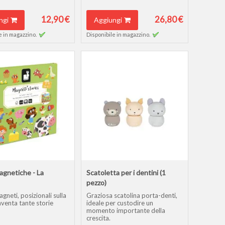
12,90 €
26,80 €
ngi
Aggiungi
e in magazzino.
Disponibile in magazzino.
agnetiche - La
Scatoletta per i dentini (1
pezzo)
agneti, posizionali sulla
Graziosa scatolina porta-denti,
nventa tante storie
ideale per custodire un
momento importante della
crescita.