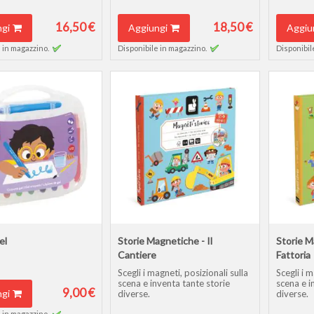
16,50 €
18,50 €
gi
Aggiungi
Aggiu
 in magazzino.
Disponibile in magazzino.
Disponibil
el
Storie Magnetiche - Il
Storie M
Cantiere
Fattoria
Scegli i magneti, posizionali sulla
Scegli i m
scena e inventa tante storie
scena e i
9,00 €
gi
diverse.
diverse.
 in magazzino.