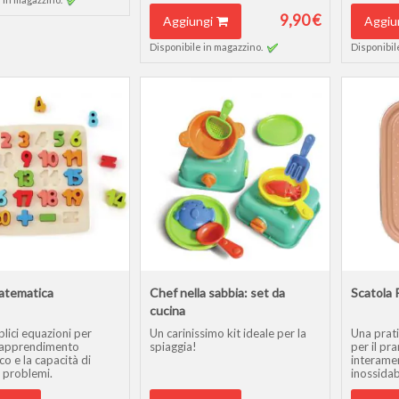
9,90 €
Aggiungi
Aggiu
Disponibile in magazzino.
Disponibil
atematica
Chef nella sabbia: set da
Scatola 
cucina
lici equazioni per
Un carinissimo kit ideale per la
Una prati
l'apprendimento
spiaggia!
per il pr
o e la capacità di
interamen
i problemi.
inossidab