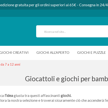
edizione gratuita per gli ordini superiori ai 65€ - Consegna in 24/
GIOCHI CREATIVI
GIOCHI ALL'APERTO
GIOCHI E PUZZLE
 da 7 a 12 anni
Giocattoli e giochi per bamb
rca
l’idea
giusta tra questi affascinanti
giochi.
lora la nostra selezione e troverai sicuramente ciò che accenderà l’