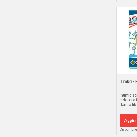
Timbri -
Inumidisci
e decora i
dando libe
Aggiun
Disponibile