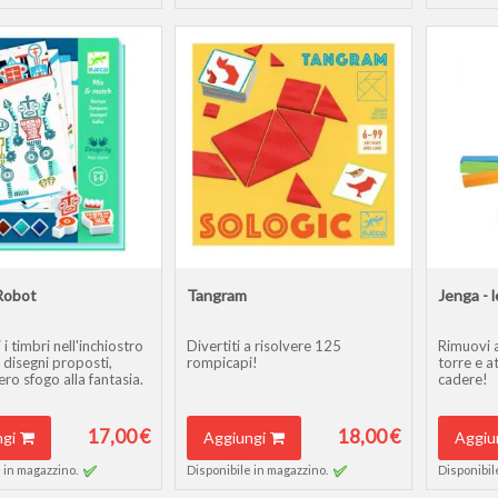
 Robot
Tangram
Jenga - 
 i timbri nell'inchiostro
Divertiti a risolvere 125
Rimuovi a
 disegni proposti,
rompicapi!
torre e a
ro sfogo alla fantasia.
cadere!
17,00 €
18,00 €
gi
Aggiungi
Aggiu
 in magazzino.
Disponibile in magazzino.
Disponibil