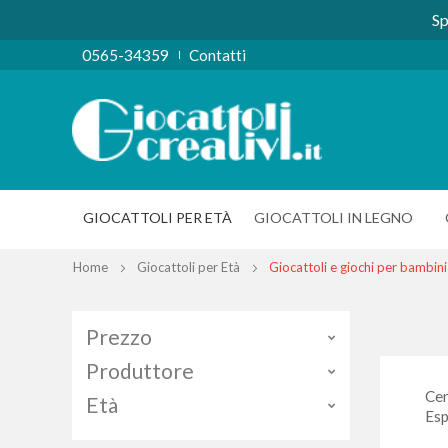
Sp
0565-34359
Contatti
GIOCATTOLI PER ETÀ
GIOCATTOLI IN LEGNO
Home
Giocattoli per Età
Giocattoli e giochi per bambini
Prezzo
Produttore
Ce
Età
Esp