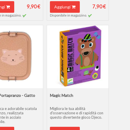
9,90 €
7,90 €
ngi
Aggiungi
e in magazzino.
Disponibile in magazzino.
Portapranzo - Gatto
Magic Match
ca e adorabile scatola
Migliora le tua abilità
anzo, realizzata
d'osservazione e di rapidità con
te in acciaio
questo divertente gioco Djeco.
ile.