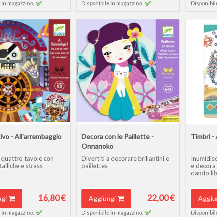
 in magazzino.
Disponibile in magazzino.
Disponibil
ivo - All'arrembaggio
Decora con le Paillette -
Timbri -
Onnanoko
 quattro tavole con
Divertiti a decorare brillantini e
Inumidisci
alliche e strass
paillettes
e decora 
dando lib
16,80 €
22,00 €
gi
Aggiungi
Aggiu
 in magazzino.
Disponibile in magazzino.
Disponibil