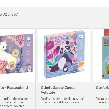
1
-
32
di
157
co - Paesaggio nel
Colori a Sabbia- Zampe
Confezio
Vellutate
splendide decorazioni
Realizza splendide illustrazioni
Porta la
al mondo del bosco
utilizzando sabbie colorate.
marino ne
do tessere adesive