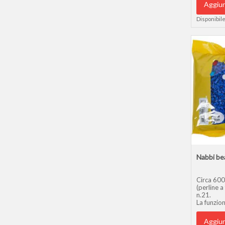
Aggiun
Disponibile
Nabbi bea
Circa 600
(perline a
n.21.
La funzion
perline s
beads, Pe
Aggiun