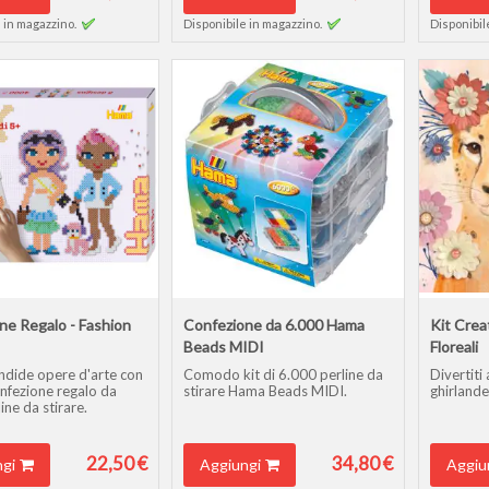
 Photo Pearls.
(Pyssla) e Photo Pearls.
 in magazzino.
Disponibile in magazzino.
Disponibil
ne Regalo - Fashion
Confezione da 6.000 Hama
Kit Crea
Beads MIDI
Floreali
ndide opere d'arte con
Comodo kit di 6.000 perline da
Divertiti
nfezione regalo da
stirare Hama Beads MIDI.
ghirlande 
ne da stirare.
22,50 €
34,80 €
gi
Aggiungi
Aggiu