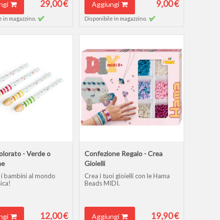
29,00 €
9,00 €
ngi
Aggiungi
e in magazzino.
Disponibile in magazzino.
olorato - Verde o
Confezione Regalo - Crea
ne
Gioielli
 i bambini al mondo
Crea i tuoi gioielli con le Hama
ica!
Beads MIDI.
12,00 €
19,90 €
ngi
Aggiungi