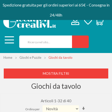
Spedizione gratuita per gli ordini superiori ai 65€ - Consegna in
24/48h
Home
Giochi e Puzzle
Giochi da tavolo
MOSTRA FILTRI
Giochi da tavolo
Articoli
1
-
32
di
40
Imposta
Ordina per
la