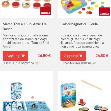
Memo Tom e I Suoi Amici Del
Colori Magnetici - Goula
Bosco
Memory: un gioco di riflessione
Posizionate i diversi pezzi del
apprezzato dai bambini e dagli
colore giusto sui vostri fogli
adulti incentrato su Tom e I Suoi
illustrati, facendo attenzione a
Amici.
non dimenticarne nessuno. Il
vincitore sarà chi inserisce il
numero maggiori di pezzi.
16,80 €
26,80 €
Aggiungi
Aggiungi
Disponibile in magazzino.
Disponibile in magazzino.