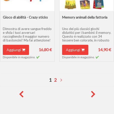
Gioco di abilità - Crazy sticks
Memory animali della fattoria
Dimostra di avere sangue freddo
Uno dei più classici giochi
e sfida i tuoi avversari
didattici per i bambini: il memory.
raccogliendo il maggior numero
Questo è realizzato con 34
di bastoncini! Ma fai attenzione!
tessere ben colorate, in robusto
Se il disco tocca il tavolo, hai
cartone e dal tema fattoria.
perso!
Età: da 3 anni
16,80 €
14,90 €
Aggiungi
Aggiungi
Disponibile in magazzino.
Disponibile in magazzino.
Pagina
Attualmente stai leggendo la pag
Pagina
Pagina
Successivo
1
2