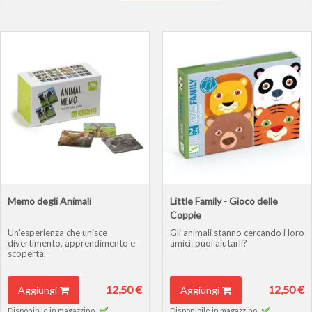
direzione
crescente
Memo degli Animali
Little Family - Gioco delle
Coppie
Un’esperienza che unisce
Gli animali stanno cercando i loro
divertimento, apprendimento e
amici: puoi aiutarli?
scoperta.
12,50 €
12,50 €
Aggiungi
Aggiungi
Disponibile in magazzino.
Disponibile in magazzino.