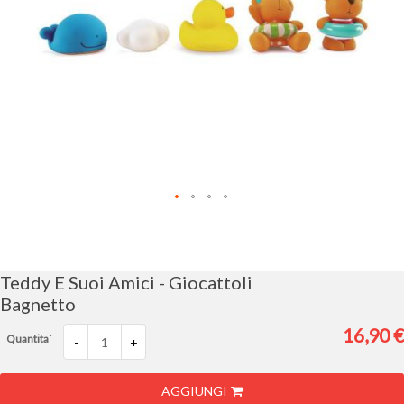
Vai
all'inizio
della
galleria
Teddy E Suoi Amici - Giocattoli
di
Bagnetto
immagini
16,90 €
Quantita`
-
+
AGGIUNGI