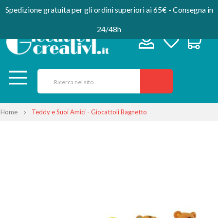
Spedizione gratuita per gli ordini superiori ai 65€ - Consegna in
24/48h
Home
Teddy e Suoi Amici - Giocattoli Bagnetto
Vai
alla
fine
della
galleria
di
immagini