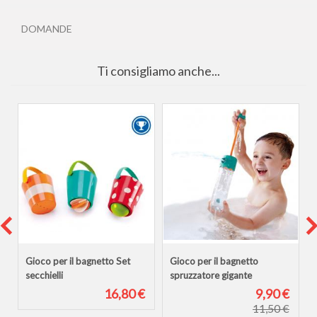
DOMANDE
Ti consigliamo anche...
Gioco per il bagnetto Set
Gioco per il bagnetto
secchielli
spruzzatore gigante
€
16,80 €
9,90 €
11,50 €