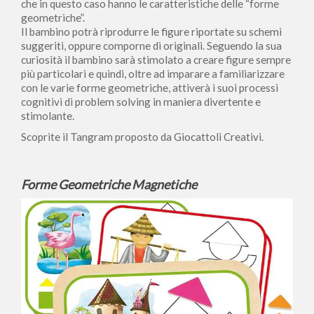
che in questo caso hanno le caratteristiche delle “forme
geometriche”.
Il bambino potrà riprodurre le figure riportate su schemi
suggeriti, oppure comporne di originali. Seguendo la sua
curiosità il bambino sarà stimolato a creare figure sempre
più particolari e quindi, oltre ad imparare a familiarizzare
con le varie forme geometriche, attiverà i suoi processi
cognitivi di problem solving in maniera divertente e
stimolante.
Scoprite il Tangram proposto da Giocattoli Creativi.
Forme Geometriche Magnetiche