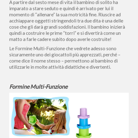
A partire dal sesto mese di vita il bambino di solito ha
imparato a stare seduto e quindi è arrivato per lui il
momento di “allenare” la sua motricità fine. Riuscire ad
acchiappare oggetti stringendoli tra due dita è una delle
cose che gli darà grandi soddisfazioni. Il bambino inizierà
quindi a costruire le prime “torri” e si divertirà come un
matto a farle cadere subito dopo averle costruite!
Le Formine Multi-Funzione che vedrete adesso sono
sicuramente uno dei giocattoli più apprezzati, perché –
come dice il nome stesso – permettono al bambino di
utilizzarle in molte attività didattiche e divertenti.
Formine Multi-Funzione