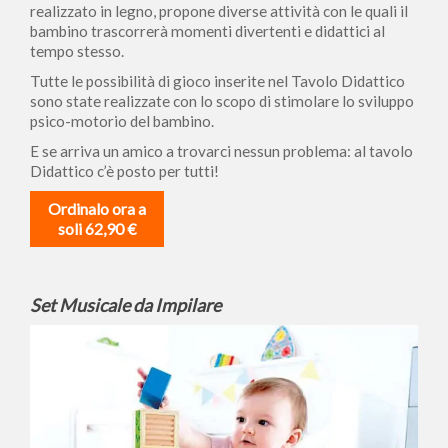
realizzato in legno, propone diverse attività con le quali il
bambino trascorrerà momenti divertenti e didattici al
tempo stesso.
Tutte le possibilità di gioco inserite nel Tavolo Didattico
sono state realizzate con lo scopo di stimolare lo sviluppo
psico-motorio del bambino.
E se arriva un amico a trovarci nessun problema: al tavolo
Didattico c’è posto per tutti!
Ordinalo ora a
soli 62,90 €
Set Musicale da Impilare