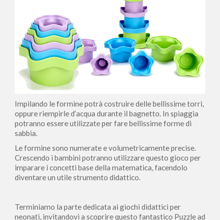
Impilando le formine potrà costruire delle bellissime torri,
oppure riempirle d’acqua durante il bagnetto. In spiaggia
potranno essere utilizzate per fare bellissime forme di
sabbia.
Le formine sono numerate e volumetricamente precise.
Crescendo i bambini potranno utilizzare questo gioco per
imparare i concetti base della matematica, facendolo
diventare un utile strumento didattico.
Terminiamo la parte dedicata ai giochi didattici per
neonati, invitandovi a scoprire questo fantastico Puzzle ad