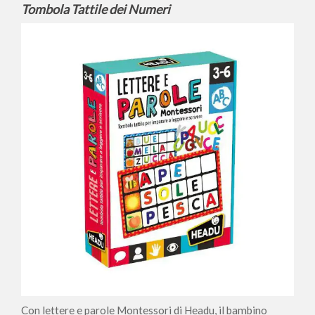
Tombola Tattile dei Numeri
Con lettere e parole Montessori di Headu, il bambino