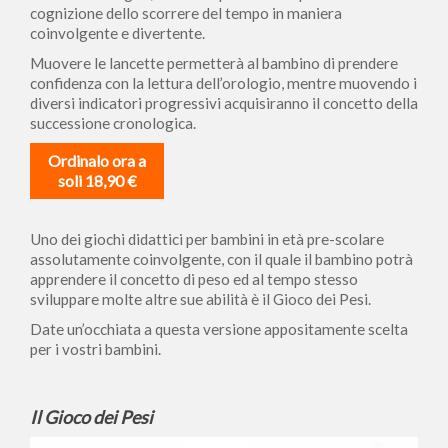
cognizione dello scorrere del tempo in maniera
coinvolgente e divertente.
Muovere le lancette permetterà al bambino di prendere
confidenza con la lettura dell’orologio, mentre muovendo i
diversi indicatori progressivi acquisiranno il concetto della
successione cronologica.
Ordinalo ora a
soli 18,90 €
Uno dei giochi didattici per bambini in età pre-scolare
assolutamente coinvolgente, con il quale il bambino potrà
apprendere il concetto di peso ed al tempo stesso
sviluppare molte altre sue abilità è il Gioco dei Pesi.
Date un’occhiata a questa versione appositamente scelta
per i vostri bambini.
Il Gioco dei Pesi