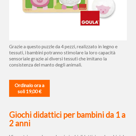
Grazie a questo puzzle da 4 pezzi, realizzato in legno e
tessuti, i bambini potranno stimolare la loro capacità
sensoriale grazie ai diversi tessuti che imitano la
consistenza del manto degli animali.
Ordinalo ora a
soli 19,00 €
Giochi didattici per bambini da 1 a
2 anni