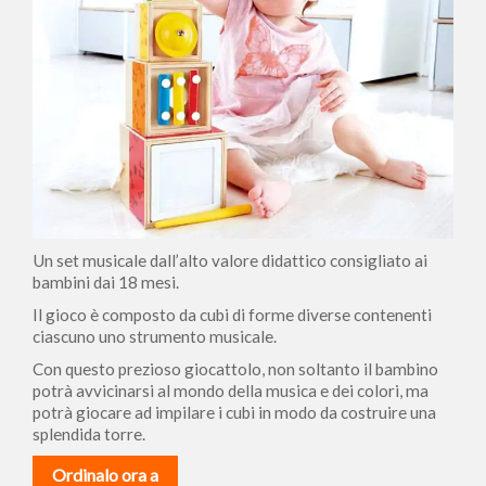
Un set musicale dall’alto valore didattico consigliato ai
bambini dai 18 mesi.
Il gioco è composto da cubi di forme diverse contenenti
ciascuno uno strumento musicale.
Con questo prezioso giocattolo, non soltanto il bambino
potrà avvicinarsi al mondo della musica e dei colori, ma
potrà giocare ad impilare i cubi in modo da costruire una
splendida torre.
Ordinalo ora a