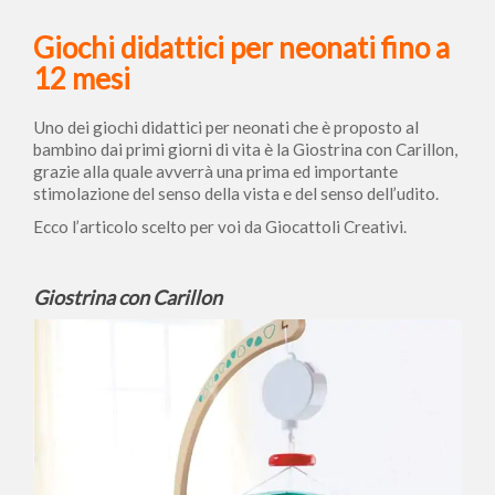
Giochi didattici per neonati fino a
12 mesi
Uno dei giochi didattici per neonati che è proposto al
bambino dai primi giorni di vita è la Giostrina con Carillon,
grazie alla quale avverrà una prima ed importante
stimolazione del senso della vista e del senso dell’udito.
Ecco l’articolo scelto per voi da Giocattoli Creativi.
Giostrina con Carillon