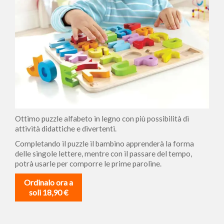
Ottimo puzzle alfabeto in legno con più possibilità di
attività didattiche e divertenti.
Completando il puzzle il bambino apprenderà la forma
delle singole lettere, mentre con il passare del tempo,
potrà usarle per comporre le prime paroline.
Ordinalo ora a
soli 18,90 €