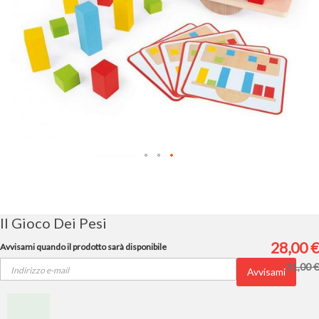
Vai
all'inizio
della
galleria
Il Gioco Dei Pesi
di
immagini
28,00 €
Avvisami quando il prodotto sarà disponibile
31,00 €
Avvisami