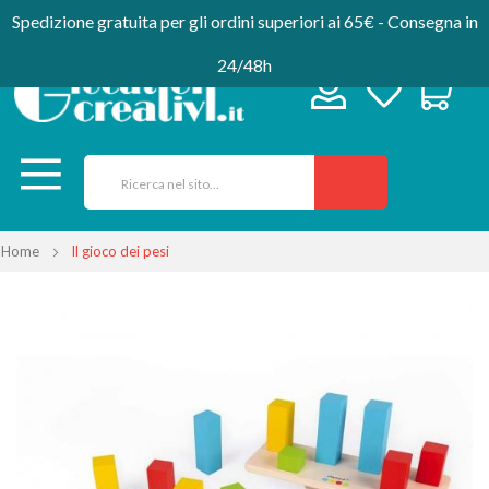
Spedizione gratuita per gli ordini superiori ai 65€ - Consegna in
24/48h
Home
Il gioco dei pesi
Vai
alla
fine
della
galleria
di
immagini