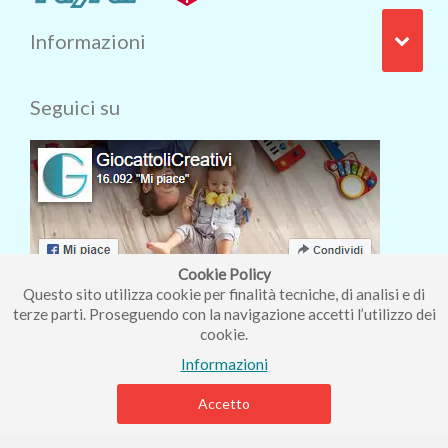
Informazioni
Seguici su
Cookie Policy
Questo sito utilizza cookie per finalità tecniche, di analisi e di
terze parti. Proseguendo con la navigazione accetti l’utilizzo dei
cookie.
Iscriviti alla nostra newsletter
Informazioni
Accetto
Piccolo Mondo di Ferri Roberta - Via Carlo Pisacane 9/11 57025
Piombino (LI) - P.IVA : 01237910490 - Rea 112098.