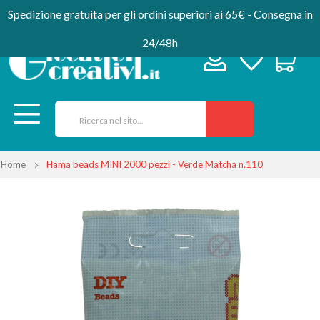
Spedizione gratuita per gli ordini superiori ai 65€ - Consegna in
24/48h
Home
Hama beads MINI 2000 pezzi - Verde Matcha n.110
Vai
alla
fine
della
galleria
di
immagini