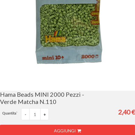
Vai
all'inizio
della
galleria
Hama Beads MINI 2000 Pezzi -
di
Verde Matcha N.110
immagini
2,40 €
Quantita`
-
+
AGGIUNGI