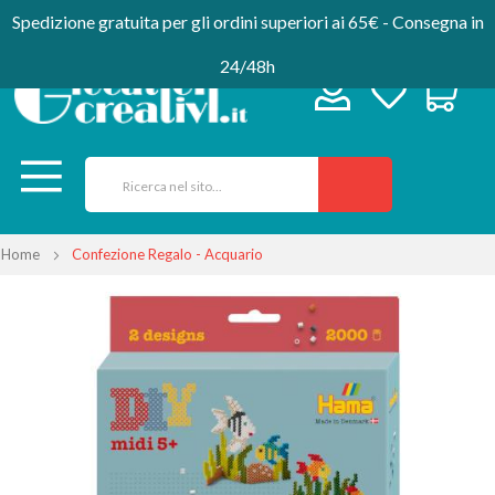
Spedizione gratuita per gli ordini superiori ai 65€ - Consegna in
24/48h
Home
Confezione Regalo - Acquario
Vai
alla
fine
della
galleria
di
immagini