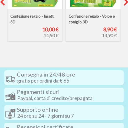
Confezione regalo - Insetti
Confezione regalo - Volpe e
3D
coniglio 3D
€
10,00 €
8,90 €
€
14,90 €
14,90 €
Consegna in 24/48 ore
gratis per ordini da € 65
Pagamenti sicuri
Paypal, carta di credito/prepagata
Supporto online
24 ore su 24 - 7 giorni su 7
Recensioni certificate