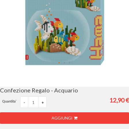
Vai
all'inizio
della
galleria
Confezione Regalo - Acquario
di
immagini
12,90 €
Quantita`
-
+
AGGIUNGI