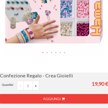
Vai
all'inizio
della
galleria
Confezione Regalo - Crea Gioielli
di
immagini
19,90 €
Quantita`
-
+
AGGIUNGI