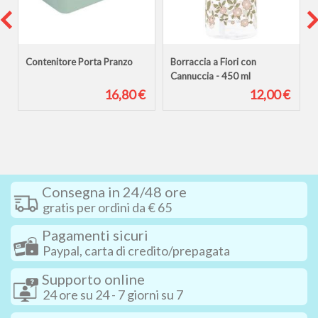
Contenitore Porta Pranzo
Borraccia a Fiori con
Cannuccia - 450 ml
€
16,80 €
12,00 €
Consegna in 24/48 ore
gratis per ordini da € 65
Pagamenti sicuri
Paypal, carta di credito/prepagata
Supporto online
24 ore su 24 - 7 giorni su 7