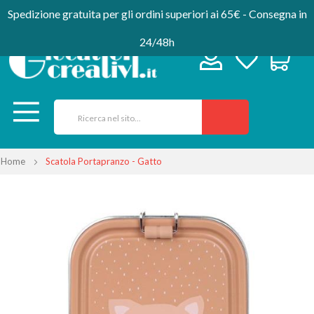
Spedizione gratuita per gli ordini superiori ai 65€ - Consegna in
24/48h
Home
Scatola Portapranzo - Gatto
Vai
alla
fine
della
galleria
di
immagini