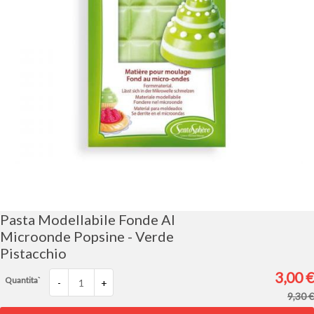
Vai
all'inizio
della
galleria
Pasta Modellabile Fonde Al
di
Microonde Popsine - Verde
immagini
Pistacchio
3,00 €
Quantita`
-
+
9,30 €