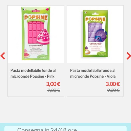
Pasta modellabile fonde al
Pasta modellabile fonde al
microonde Popsine - Pink
microonde Popsine - Viola
€
3,00 €
3,00 €
9,30 €
9,30 €
Consegna in 24/48 ore