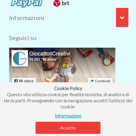
Informazioni
Seguici su
Cookie Policy
Questo sito utilizza cookie per finalità tecniche, di analisi e di
terze parti. Proseguendo con la navigazione accetti l’utilizzo dei
cookie.
Iscriviti alla nostra newsletter
Informazioni
Accetto
Piccolo Mondo di Ferri Roberta - Via Carlo Pisacane 9/11 57025
Piombino (LI) - P.IVA : 01237910490 - Rea 112098.