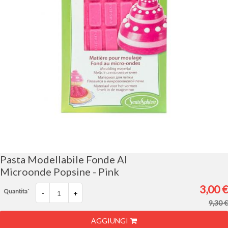
Vai
all'inizio
della
galleria
Pasta Modellabile Fonde Al
di
Microonde Popsine - Pink
immagini
3,00 €
Quantita`
-
+
9,30 €
AGGIUNGI