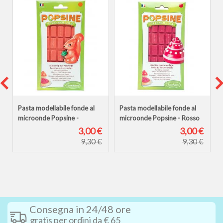
Pasta modellabile fonde al
Pasta modellabile fonde al
microonde Popsine -
microonde Popsine - Rosso
Arancione scuro
lampone
€
3,00 €
3,00 €
9,30 €
9,30 €
Consegna in 24/48 ore
gratis per ordini da € 65