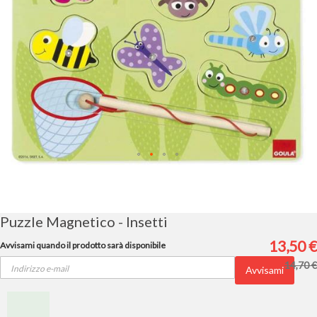
Vai
all'inizio
della
galleria
Puzzle Magnetico - Insetti
di
immagini
13,50 €
Avvisami quando il prodotto sarà disponibile
14,70 €
Avvisami