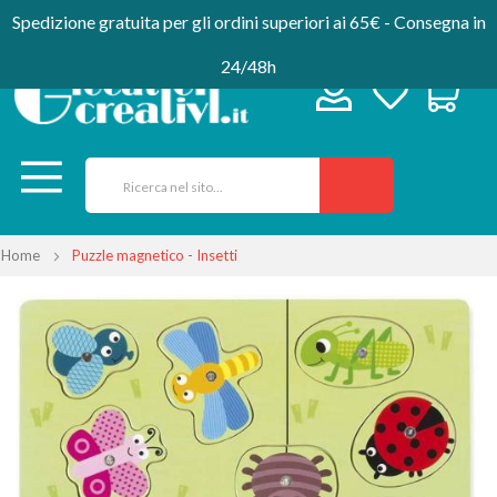
Spedizione gratuita per gli ordini superiori ai 65€ - Consegna in
24/48h
Home
Puzzle magnetico - Insetti
Vai
alla
fine
della
galleria
di
immagini