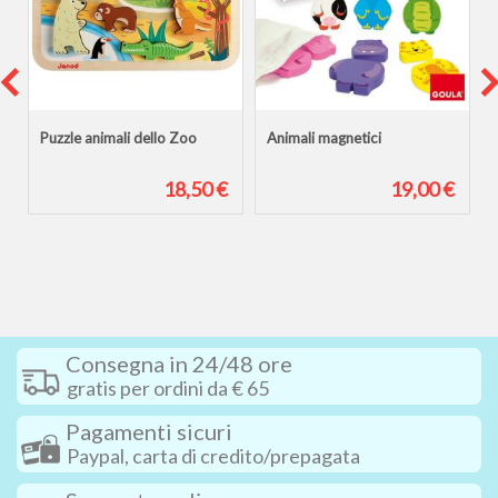
Puzzle animali dello Zoo
Animali magnetici
€
18,50 €
19,00 €
€
Consegna in 24/48 ore
gratis per ordini da € 65
Pagamenti sicuri
Paypal, carta di credito/prepagata