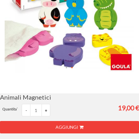
Vai
all'inizio
della
galleria
Animali Magnetici
di
immagini
19,00 €
Quantita`
-
+
AGGIUNGI