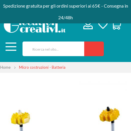
Spedizione gratuita per gli ordini superiori ai 65€ - Consegna in
24/48h
Home
Micro costruzioni - Batteria
Vai
alla
fine
della
galleria
di
immagini