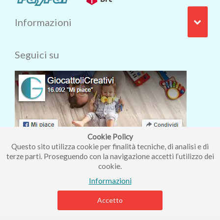
Informazioni
Seguici su
Cookie Policy
Questo sito utilizza cookie per finalità tecniche, di analisi e di
terze parti. Proseguendo con la navigazione accetti l’utilizzo dei
cookie.
Iscriviti alla nostra newsletter
Informazioni
Accetto
Piccolo Mondo di Ferri Roberta - Via Carlo Pisacane 9/11 57025
Piombino (LI) - P.IVA : 01237910490 - Rea 112098.