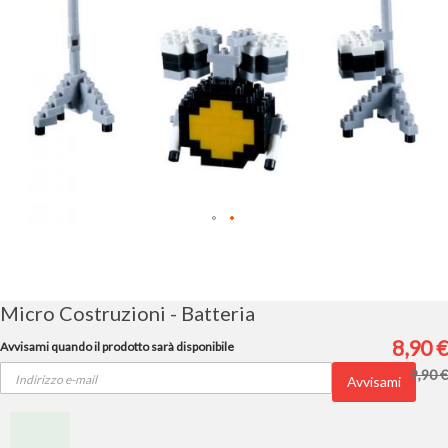
Vai
all'inizio
della
galleria
Micro Costruzioni - Batteria
di
immagini
8,90 €
Avvisami quando il prodotto sarà disponibile
9,90 €
Avvisami