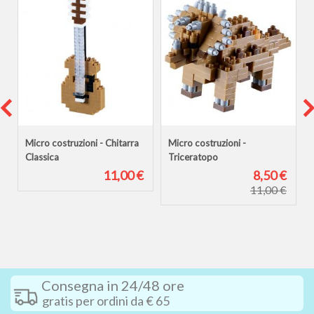
Micro costruzioni - Chitarra
Micro costruzioni -
Classica
Triceratopo
€
11,00 €
8,50 €
€
11,00 €
Consegna in 24/48 ore
gratis per ordini da € 65