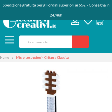
Spedizione gratuita per gli ordini superiori ai 65€ - Consegna in
24/48h
Home
Micro costruzioni - Chitarra Classica
Vai
alla
fine
della
galleria
di
immagini