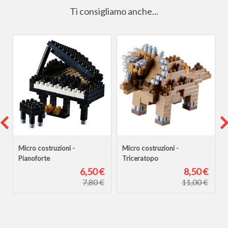
Ti consigliamo anche...
Micro costruzioni -
Micro costruzioni -
Pianoforte
Triceratopo
€
6,50 €
8,50 €
€
7,80 €
11,00 €