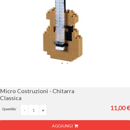
Vai
all'inizio
della
galleria
Micro Costruzioni - Chitarra
di
Classica
immagini
11,00 €
Quantita`
-
+
AGGIUNGI