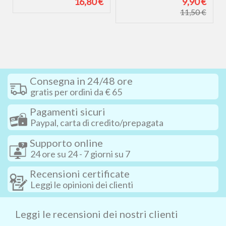
€
16,80 €
9,90 €
11,50 €
Consegna in 24/48 ore
gratis per ordini da € 65
Pagamenti sicuri
Paypal, carta di credito/prepagata
Supporto online
24 ore su 24 - 7 giorni su 7
Recensioni certificate
Leggi le opinioni dei clienti
Leggi le recensioni dei nostri clienti