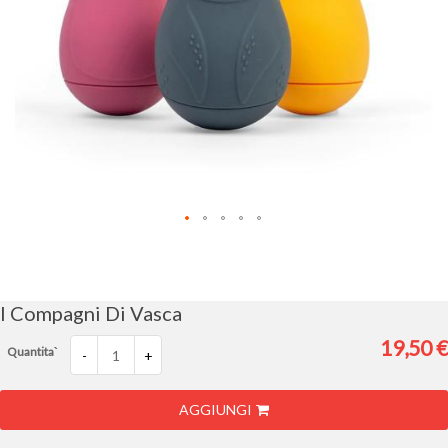
Vai
all'inizio
della
galleria
I Compagni Di Vasca
di
immagini
19,50 €
Quantita`
-
+
AGGIUNGI