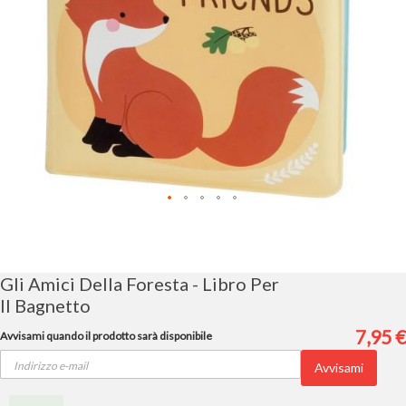
Vai
all'inizio
della
galleria
Gli Amici Della Foresta - Libro Per
di
Il Bagnetto
immagini
7,95 €
Avvisami quando il prodotto sarà disponibile
Avvisami