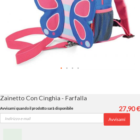
Vai
all'inizio
della
galleria
Zainetto Con Cinghia - Farfalla
di
immagini
27,90 €
Avvisami quando il prodotto sarà disponibile
Avvisami