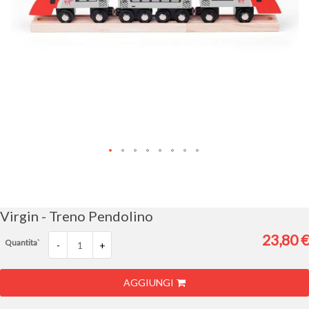
Vai
all'inizio
della
galleria
Virgin - Treno Pendolino
di
immagini
23,80 €
Quantita`
-
+
AGGIUNGI