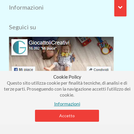
Informazioni
Seguici su
Cookie Policy
Questo sito utilizza cookie per finalità tecniche, di analisi e di
terze parti. Proseguendo con la navigazione accetti l’utilizzo dei
cookie.
Iscriviti alla nostra newsletter
Informazioni
Accetto
Piccolo Mondo di Ferri Roberta - Via Carlo Pisacane 9/11 57025
Piombino (LI) - P.IVA : 01237910490 - Rea 112098.
Copyright © Piccolo Mondo di Ferri Roberta - Vendita giocattoli online