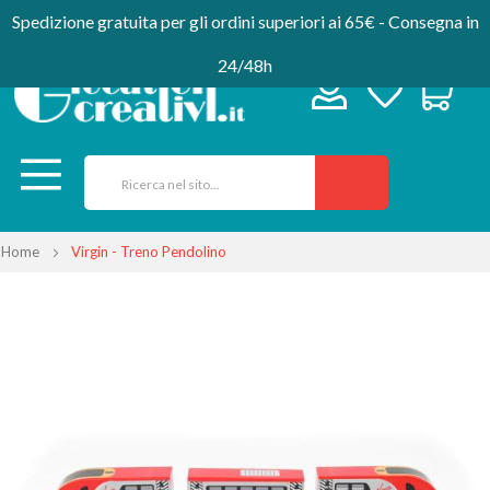
Spedizione gratuita per gli ordini superiori ai 65€ - Consegna in
24/48h
Home
Virgin - Treno Pendolino
Vai
alla
fine
della
galleria
di
immagini