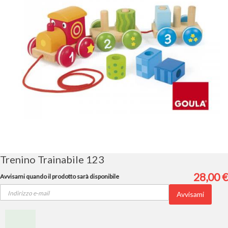
Vai
all'inizio
della
galleria
Trenino Trainabile 123
di
immagini
28,00 €
Avvisami quando il prodotto sarà disponibile
Avvisami