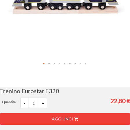
Vai
all'inizio
della
galleria
Trenino Eurostar E320
di
immagini
22,80 €
Quantita`
-
+
AGGIUNGI