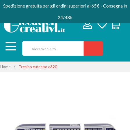
Spedizione gratuita per gli ordini superiori ai 65€ - Consegna in
24/48h
Home
Trenino eurostar e320
Vai
alla
fine
della
galleria
di
immagini