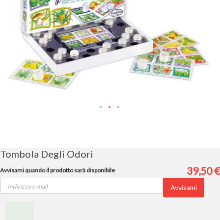
Vai
all'inizio
della
galleria
Tombola Degli Odori
di
immagini
39,50 €
Avvisami quando il prodotto sarà disponibile
Avvisami