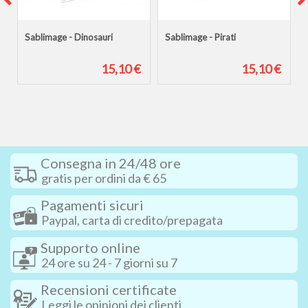
Sablimage - Dinosauri
Sablimage - Pirati
€
15,10 €
15,10 €
Consegna in 24/48 ore
gratis per ordini da € 65
Pagamenti sicuri
Paypal, carta di credito/prepagata
Supporto online
24 ore su 24 - 7 giorni su 7
Recensioni certificate
Leggi le opinioni dei clienti