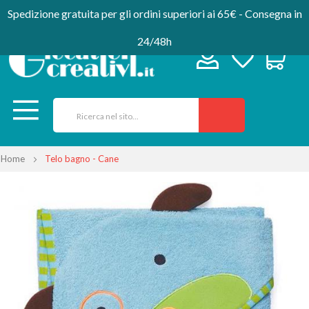
Spedizione gratuita per gli ordini superiori ai 65€ - Consegna in
24/48h
Home
Telo bagno - Cane
Vai
alla
fine
della
galleria
di
immagini