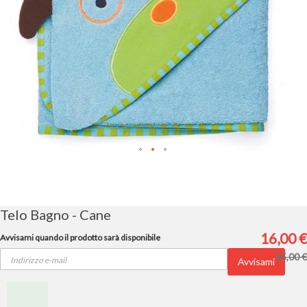
Vai
all'inizio
della
galleria
Telo Bagno - Cane
di
immagini
16,00 €
Avvisami quando il prodotto sarà disponibile
35,00 €
Avvisami