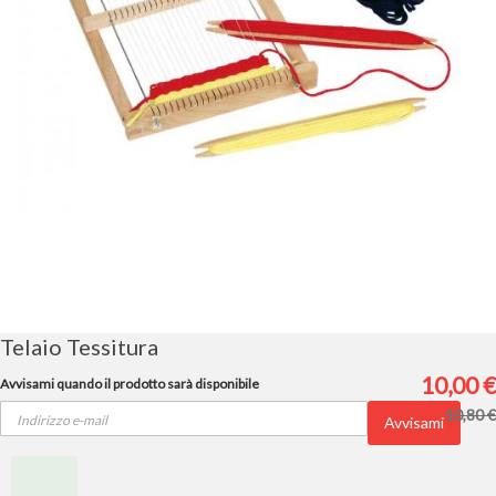
Vai
all'inizio
della
galleria
Telaio Tessitura
di
immagini
10,00 €
Avvisami quando il prodotto sarà disponibile
10,80 €
Avvisami