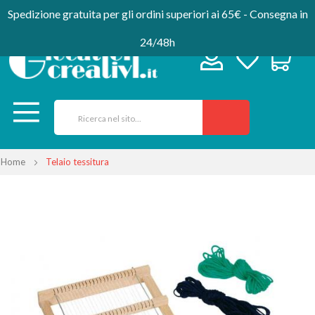
Spedizione gratuita per gli ordini superiori ai 65€ - Consegna in
24/48h
Home
Telaio tessitura
Vai
alla
fine
della
galleria
di
immagini