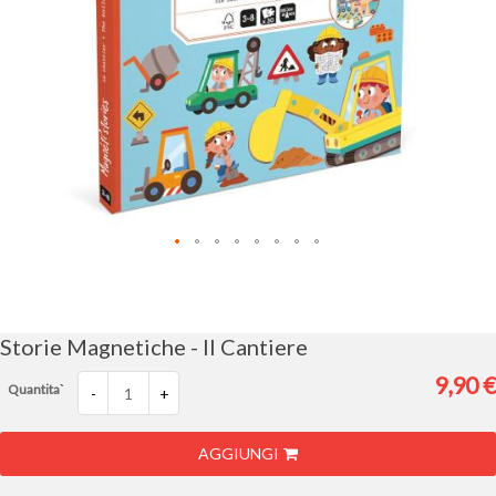
Vai
all'inizio
della
galleria
Storie Magnetiche - Il Cantiere
di
immagini
9,90 €
Quantita`
-
+
AGGIUNGI