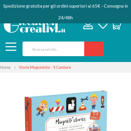
Spedizione gratuita per gli ordini superiori ai 65€ - Consegna in
24/48h
Home
Storie Magnetiche - Il Cantiere
Vai
alla
fine
della
galleria
di
immagini