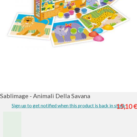
Vai
all'inizio
della
galleria
Sablimage - Animali Della Savana
di
immagini
15,10 €
Sign up to get notified when this product is back in stock