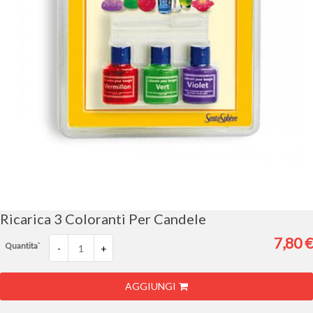
Vai
all'inizio
della
galleria
Ricarica 3 Coloranti Per Candele
di
immagini
7,80 €
Quantita`
-
+
AGGIUNGI