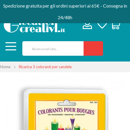
Spedizione gratuita per gli ordini superiori ai 65€ - Consegna in
24/48h
Home
Ricarica 3 coloranti per candele
Vai
alla
fine
della
galleria
di
immagini