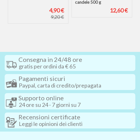
candele 500 g
€
4,90 €
12,60 €
9,20 €
Consegna in 24/48 ore
gratis per ordini da € 65
Pagamenti sicuri
Paypal, carta di credito/prepagata
Supporto online
24 ore su 24 - 7 giorni su 7
Recensioni certificate
Leggi le opinioni dei clienti