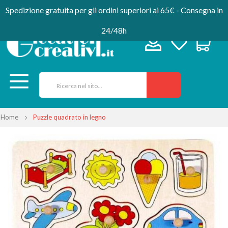
Spedizione gratuita per gli ordini superiori ai 65€ - Consegna in
24/48h
Home
Puzzle quadrato in legno
Vai
alla
fine
della
galleria
di
immagini