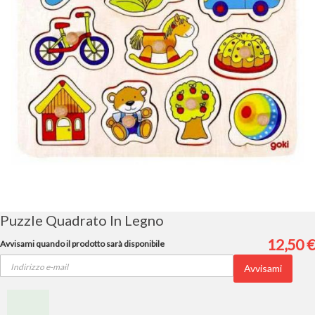
Vai
all'inizio
della
galleria
Puzzle Quadrato In Legno
di
immagini
12,50 €
Avvisami quando il prodotto sarà disponibile
Avvisami