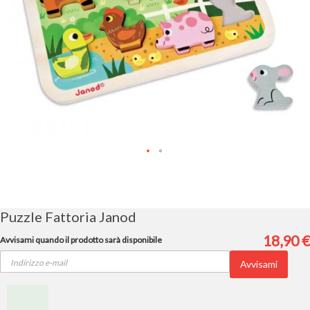
Vai
all'inizio
della
galleria
Puzzle Fattoria Janod
di
immagini
18,90 €
Avvisami quando il prodotto sarà disponibile
Avvisami