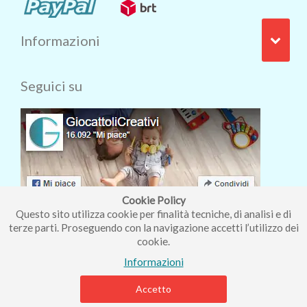
Informazioni
Seguici su
Cookie Policy
Questo sito utilizza cookie per finalità tecniche, di analisi e di
terze parti. Proseguendo con la navigazione accetti l’utilizzo dei
cookie.
Iscriviti alla nostra newsletter
Informazioni
Accetto
Piccolo Mondo di Ferri Roberta - Via Carlo Pisacane 9/11 57025