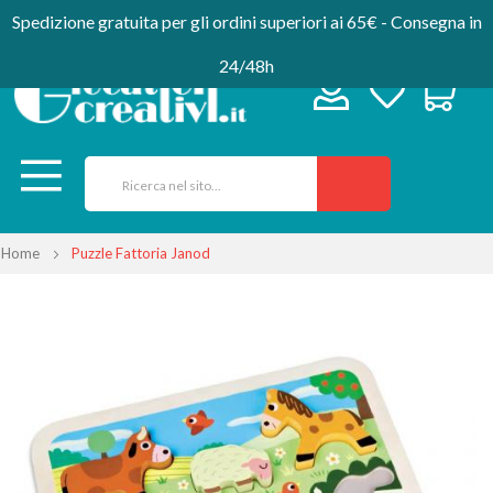
Spedizione gratuita per gli ordini superiori ai 65€ - Consegna in
24/48h
Home
Puzzle Fattoria Janod
Vai
alla
fine
della
galleria
di
immagini