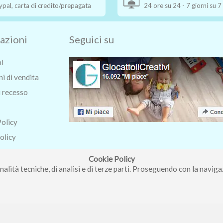
ypal, carta di credito/prepagata
24 ore su 24 - 7 giorni su 7
azioni
Seguici su
ni
i di vendita
i recesso
Policy
olicy
o
Cookie Policy
nalità tecniche, di analisi e di terze parti. Proseguendo con la navigaz
ri Roberta - Via Carlo Pisacane 9/11 57025 Piombino (LI) - P.IVA : 0123
Copyright © Piccolo Mondo di Ferri Roberta - Vendita giocattoli online