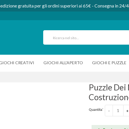
edizione gratuita per gli ordini superiori ai 65€ - Consegna in 24/
GIOCHI CREATIVI
GIOCHI ALL'APERTO
GIOCHI E PUZZLE
Puzzle Dei
Costruzion
Quantita`
-
+