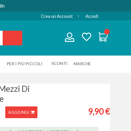
48h
Crea un Account
Accedi
SCONTI
PER I PIÙ PICCOLI
MARCHE
 Mezzi Di
e
9,90 €
AGGIUNGI