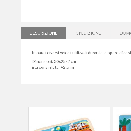
Vai
all'inizio
della
DESCRIZIONE
SPEDIZIONE
DOM
galleria
di
immagini
Impara i diversi veicoli utilizzati durante le opere di c
Dimensioni: 30x25x2 cm
Età consigliata: +2 anni