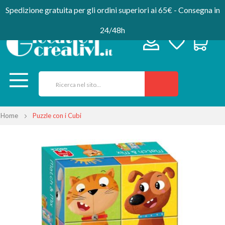
Spedizione gratuita per gli ordini superiori ai 65€ - Consegna in
24/48h
Home
Puzzle con i Cubi
Vai
alla
fine
della
galleria
di
immagini