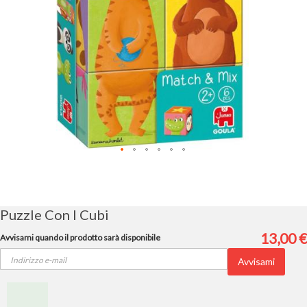
Vai
all'inizio
della
galleria
Puzzle Con I Cubi
di
immagini
13,00 €
Avvisami quando il prodotto sarà disponibile
Avvisami