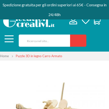
Spedizione gratuita per gli ordini superiori ai 65€ - Consegna in
24/48h
Home
Puzzle 3D in legno Carro Armato
Vai
alla
fine
della
galleria
di
immagini