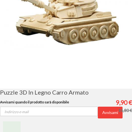
Vai
all'inizio
della
galleria
Puzzle 3D In Legno Carro Armato
di
immagini
9,90 €
Avvisami quando il prodotto sarà disponibile
11,80 €
Avvisami