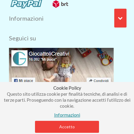
Informazioni
Seguici su
Cookie Policy
Questo sito utilizza cookie per finalità tecniche, di analisi e di
terze parti. Proseguendo con la navigazione accetti l’utilizzo dei
cookie.
Iscriviti alla nostra newsletter
Informazioni
Accetto
Piccolo Mondo di Ferri Roberta - Via Carlo Pisacane 9/11 57025