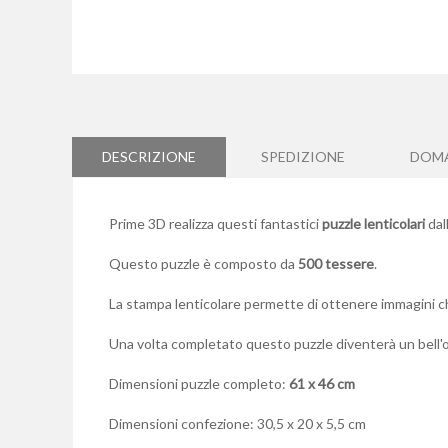
Vai
all'inizio
della
galleria
di
DESCRIZIONE
SPEDIZIONE
DOM
immagini
Prime 3D realizza questi fantastici
puzzle lenticolari
dal
Questo puzzle è composto da
500 tessere
.
La stampa lenticolare permette di ottenere immagini che
Una volta completato questo puzzle diventerà un bell
Dimensioni puzzle completo:
61 x 46 cm
Dimensioni confezione: 30,5 x 20 x 5,5 cm