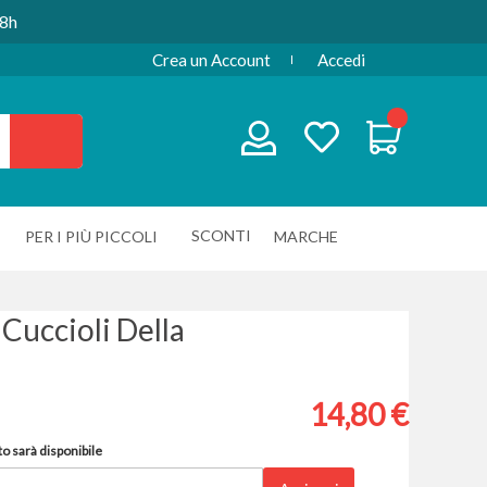
48h
Crea un Account
Accedi
SCONTI
PER I PIÙ PICCOLI
MARCHE
 Cuccioli Della
14,80 €
o sarà disponibile