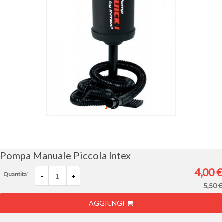
Vai
all'inizio
della
galleria
Pompa Manuale Piccola Intex
di
immagini
4,00 €
Quantita`
-
+
5,50 €
AGGIUNGI