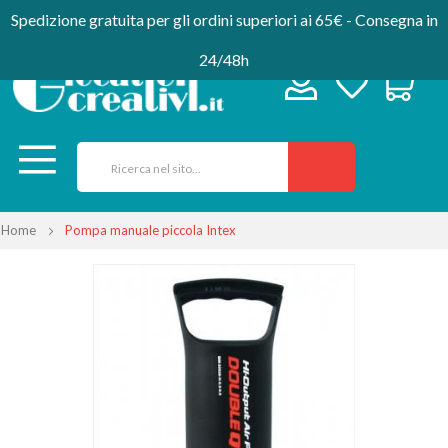
Spedizione gratuita per gli ordini superiori ai 65€ - Consegna in
24/48h
Home
Pompa manuale piccola Intex
Vai
alla
fine
della
galleria
di
immagini