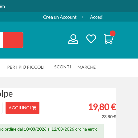
48h
Crea un Account
Accedi
SCONTI
PER I PIÙ PICCOLI
MARCHE
olpe
19,80 €
AGGIUNGI
23,80 €
 tuo ordine dal 10/08/2026 al 12/08/2026 ordina entro