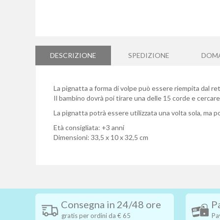
Vai
all'inizio
della
DESCRIZIONE
SPEDIZIONE
DOM
galleria
di
immagini
La pignatta a forma di volpe può essere riempita dal ret
Il bambino dovrà poi tirare una delle 15 corde e cercare 
La pignatta potrà essere utilizzata una volta sola, ma
Età consigliata: +3 anni
Dimensioni: 33,5 x 10 x 32,5 cm
Consegna in 24/48 ore
P
gratis per ordini da € 65
Pa