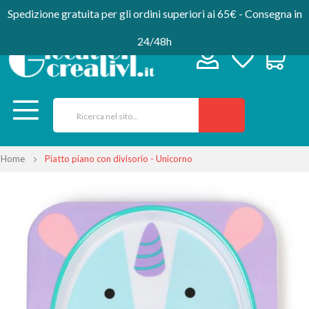
Spedizione gratuita per gli ordini superiori ai 65€ - Consegna in
24/48h
Home
Piatto piano con divisorio - Unicorno
Vai
alla
fine
della
galleria
di
immagini