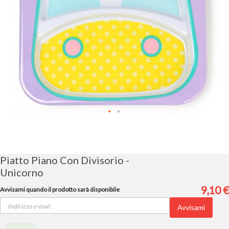
Vai
all'inizio
della
galleria
Piatto Piano Con Divisorio -
di
Unicorno
immagini
9,10 €
Avvisami quando il prodotto sarà disponibile
Avvisami