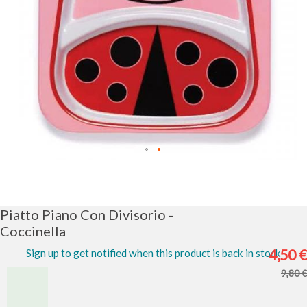
Vai
all'inizio
della
galleria
Piatto Piano Con Divisorio -
di
Coccinella
immagini
4,50 €
Sign up to get notified when this product is back in stock
9,80 €