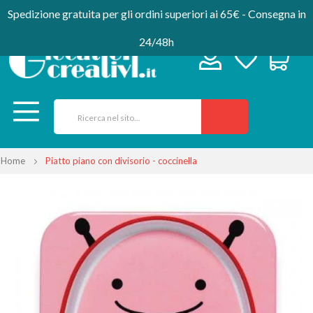
Spedizione gratuita per gli ordini superiori ai 65€ - Consegna in
24/48h
Home
Piatto piano con divisorio - coccinella
Vai
alla
fine
della
galleria
di
immagini