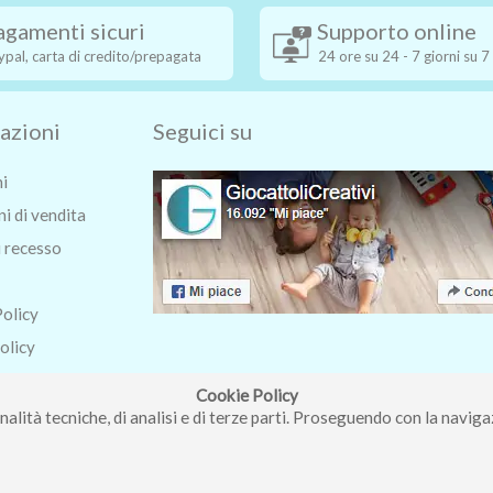
agamenti sicuri
Supporto online
ypal, carta di credito/prepagata
24 ore su 24 - 7 giorni su 7
azioni
Seguici su
ni
i di vendita
i recesso
Policy
olicy
o
Cookie Policy
nalità tecniche, di analisi e di terze parti. Proseguendo con la navigaz
ri Roberta - Via Carlo Pisacane 9/11 57025 Piombino (LI) - P.IVA : 0123