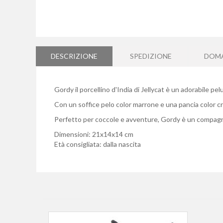
Vai
all'inizio
della
DESCRIZIONE
SPEDIZIONE
DOM
galleria
di
immagini
Gordy il porcellino d'India di Jellycat è un adorabile p
Con un soffice pelo color marrone e una pancia color c
Perfetto per coccole e avventure, Gordy è un compagno i
Dimensioni:
21x14x14 cm
Età consigliata: dalla nascita