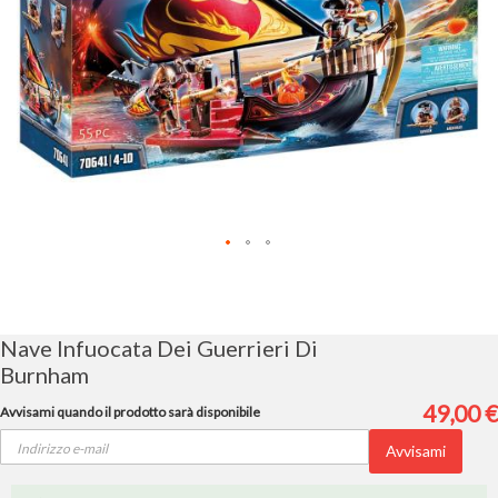
Vai
all'inizio
della
galleria
Nave Infuocata Dei Guerrieri Di
di
Burnham
immagini
49,00 €
Avvisami quando il prodotto sarà disponibile
Avvisami