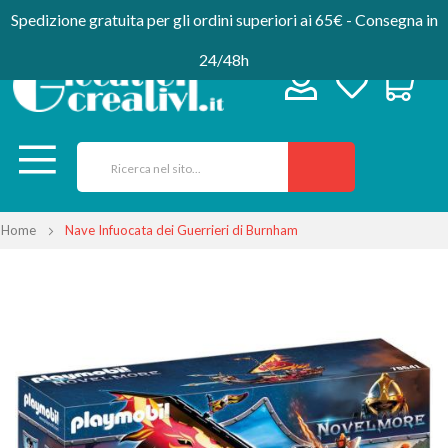
Spedizione gratuita per gli ordini superiori ai 65€ - Consegna in
24/48h
Home
Nave Infuocata dei Guerrieri di Burnham
Vai
alla
fine
della
galleria
di
immagini