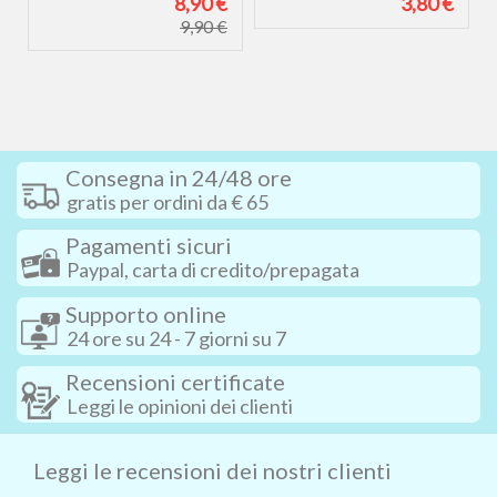
€
8,90 €
3,80 €
9,90 €
Consegna in 24/48 ore
gratis per ordini da € 65
Pagamenti sicuri
Paypal, carta di credito/prepagata
Supporto online
24 ore su 24 - 7 giorni su 7
Recensioni certificate
Leggi le opinioni dei clienti
Leggi le recensioni dei nostri clienti