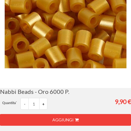
Vai
all'inizio
della
galleria
Nabbi Beads - Oro 6000 P.
di
immagini
9,90 €
Quantita`
-
+
AGGIUNGI