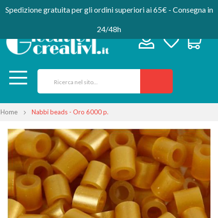
Spedizione gratuita per gli ordini superiori ai 65€ - Consegna in
24/48h
Home
Nabbi beads - Oro 6000 p.
Vai
alla
fine
della
galleria
di
immagini