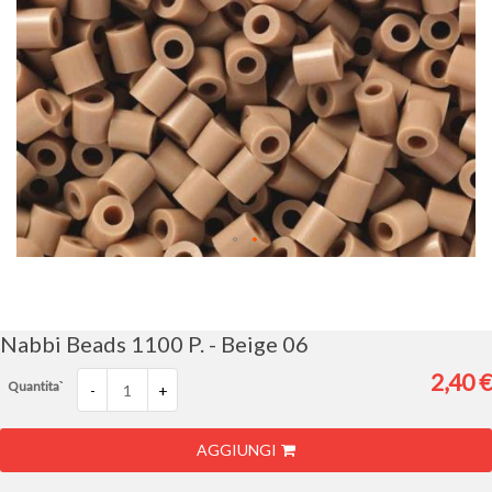
Vai
all'inizio
della
galleria
Nabbi Beads 1100 P. - Beige 06
di
immagini
2,40 €
Quantita`
-
+
AGGIUNGI