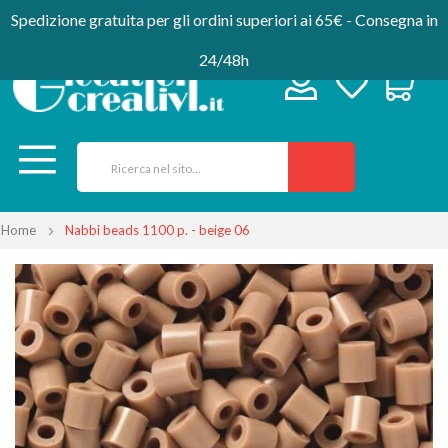
Spedizione gratuita per gli ordini superiori ai 65€ - Consegna in
24/48h
Home
Nabbi beads 1100 p. - beige 06
Vai
alla
fine
della
galleria
di
immagini