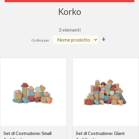
Korko
3
elementi
Imposta
Ordina per
la
direzione
crescente
Set di Costruzione: Small
Set di Costruzione: Giant