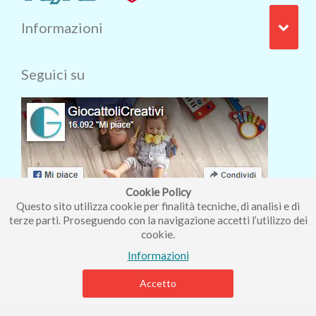
Informazioni
Seguici su
Cookie Policy
Questo sito utilizza cookie per finalità tecniche, di analisi e di
terze parti. Proseguendo con la navigazione accetti l’utilizzo dei
cookie.
Iscriviti alla nostra newsletter
Informazioni
Accetto
Piccolo Mondo di Ferri Roberta - Via Carlo Pisacane 9/11 57025
Piombino (LI) - P.IVA : 01237910490 - Rea 112098.