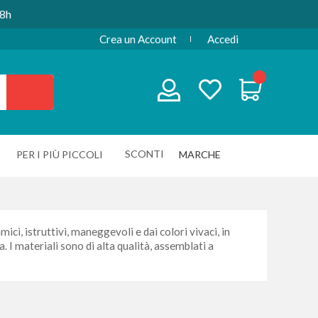
48h
Crea un Account
Accedi
SCONTI
PER I PIÙ PICCOLI
MARCHE
mici, istruttivi, maneggevoli e dai colori vivaci, in
 I materiali sono di alta qualità, assemblati a