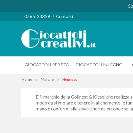
Sp
0565-34359
Contatti
GIOCATTOLI PER ETÀ
GIOCATTOLI IN LEGNO
Home
Marche
Heimess
E' il marchio della Gollnest & Kiesel che realizza s
modo da stimolare e tenere in allenamento le funzi
mano e conformi alle severe norme europee sulla s